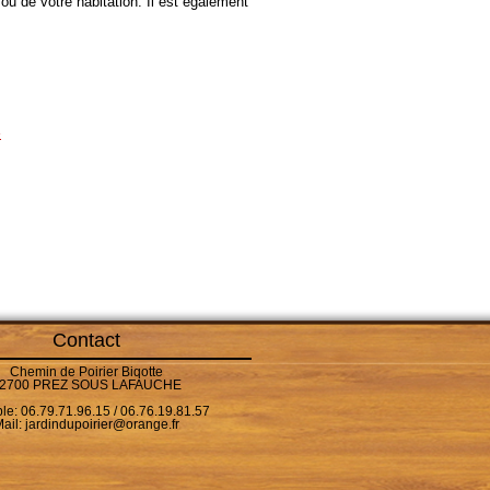
 ou de votre habitation. Il est également
e
Contact
Chemin de Poirier Biqotte
2700 PREZ SOUS LAFAUCHE
le: 06.79.71.96.15 / 06.76.19.81.57
ail:
jardindupoirier@orange.fr