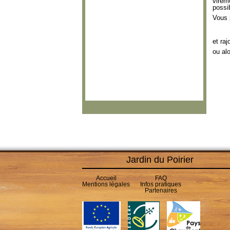
vireme
possi
Vous 
et ra
ou al
Jardin du Poirier
Accueil
FAQ
Mentions légales
Infos pratiques
Partenaires