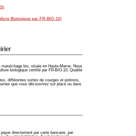
12h
culture Biologique par FR-BIO-10!
irier
 en maraîchage bio, située en Haute-Marne. Nous
lture biologique certifié par FR-BIO-10, Qualité
es, différentes sortes de courges et potirons,
légumes que vous découvrirez sur place ou dans
ayer directement par carte bancaire, par