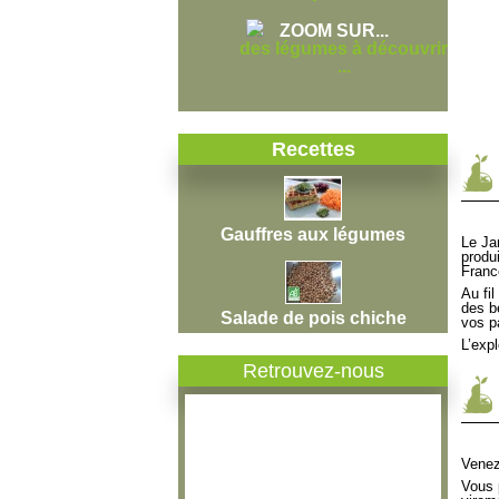
ZOOM SUR...
des légumes à découvrir
...
Recettes
Gauffres aux légumes
Le Ja
produ
Franc
Au fi
des b
Salade de pois chiche
vos p
L’exp
Retrouvez-nous
Venez 
Vous 