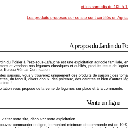
et les samedis de 10h à 
Les produits proposés sur ce site sont certifiés en Agri
A propos du Jardin du Po
rdin du Poirier à Prez-sous-Lafauche est une exploitation agricole familiale,
isons et vendons nos légumes classiques et oubliés, produits issus de l'agricu
e, Bureau Véritas Certification.
l des saisons, vous y trouverez uniquement des produits de saison : des tomat
ettes, du fenouil, divers choux, des poireaux, des carottes et bien d’autres 
aniers !
loitation vous propose de la vente de légumes sur place et à la commande.
Vente en ligne
visiter notre site, découvrir notre exploitation.
pouvez commander en ligne, le montant minimum de commande est de 10 €, p