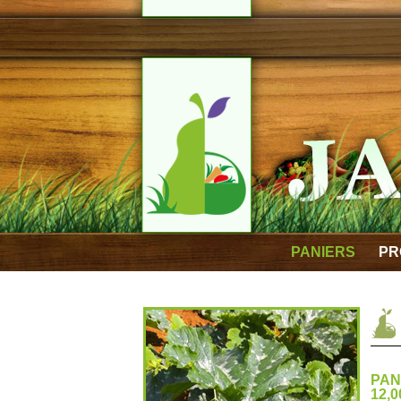
PANIERS
PR
PAN
12,0