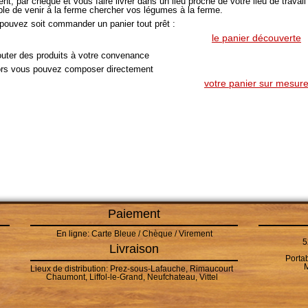
nt, par chèque et vous faire livrer dans un lieu proche de votre lieu de travail
ble de venir à la ferme chercher vos légumes à la ferme.
pouvez soit commander un panier tout prêt :
le panier découverte
jouter des produits à votre convenance
ors vous pouvez composer directement
votre panier sur mesur
Paiement
En ligne: Carte Bleue / Chèque / Virement
5
Livraison
Portab
M
Lieux de distribution: Prez-sous-Lafauche, Rimaucourt
Chaumont, Liffol-le-Grand, Neufchateau, Vittel