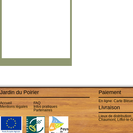
Jardin du Poirier
Paiement
En ligne: Carte Bleu
Accueil
FAQ
Mentions légales
Infos pratiques
Livraison
Partenaires
Lieux de distributio
Chaumont, Liffol-le-G